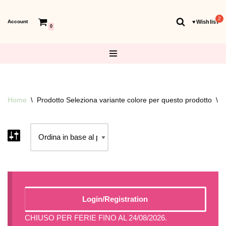
Account
♥︎Wishlist
Vai
0
al
contenuto
Home
\
Prodotto Seleziona variante colore per questo prodotto
\
C
Login/Registration
CHIUSO PER FERIE FINO AL 24/08/2026.