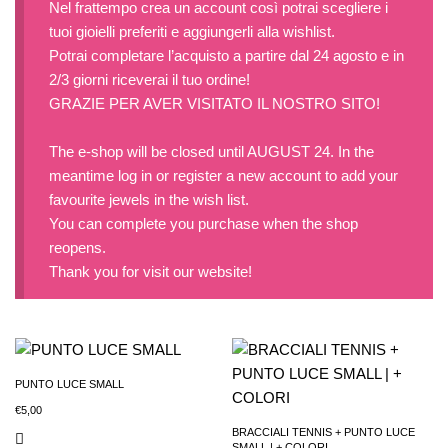
Nel frattempo crea un account così potrai scegliere i
tuoi gioielli preferiti e aggiungerli alla wishlist.
Potrai completare l’acquisto a partire dal 24 agosto e in
2/3 giorni riceverai il tuo ordine!
GRAZIE PER AVER VISITATO IL NOSTRO SITO!
The e-shop will be closed until AUGUST 24. In the
meantime log in or register a new account to add your
favourite jewels in the wish list.
You can complete you purchase when the shop
reopens.
Thank you for visit our website!
PUNTO LUCE SMALL
€
5,00
BRACCIALI TENNIS + PUNTO LUCE
SMALL | + COLORI