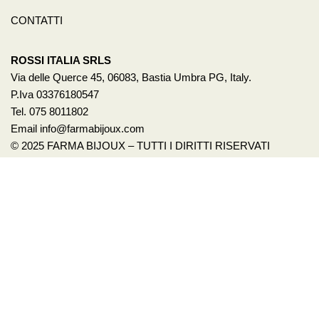
CONTATTI
ROSSI ITALIA SRLS
Via delle Querce 45, 06083, Bastia Umbra PG, Italy.
P.Iva 03376180547
Tel. 075 8011802
Email info@farmabijoux.com
© 2025 FARMA BIJOUX – TUTTI I DIRITTI RISERVATI
1522
BASTA VIOLENZA SULLE DONNE!
Per avere un aiuto o anche solo un consiglio chiama il 1522.
È un servizio pubblico promosso dalla presidenza del
Consiglio dei Ministri – Dipartimento per le Pari
Opportunità. Il numero è gratuito e attivo 24h su 24,
accoglie con operatrici specializzate le richieste di aiuto e
sostegno delle vittime di violenza e stalking. Visita i sito