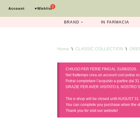
Account
♥︎Wishlist
Vai
al
BRAND
IN FARMACIA
contenuto
Home
\
CLASSIC COLLECTION
\
ORE
CHIUSO PER FERIE FINO AL 31/08/2026.
Nel frattempo crea un account così potrai scegl
Potrai completare l’acquisto a partire dal 31 
GRAZIE PER AVER VISITATO IL NOSTRO S
The e-shop will be closed until AUGUST 31. I
You can complete you purchase when the s
Thank you for visit our website!