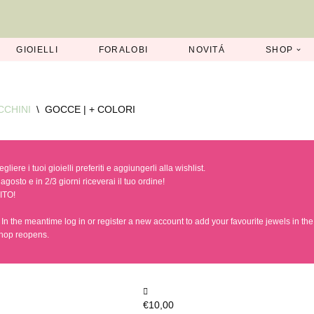
GIOIELLI
FORALOBI
NOVITÁ
SHOP
CCHINI
\
GOCCE | + COLORI
iere i tuoi gioielli preferiti e aggiungerli alla wishlist.
agosto e in 2/3 giorni riceverai il tuo ordine!
ITO!
n the meantime log in or register a new account to add your favourite jewels in the w
hop reopens.
€
10,00