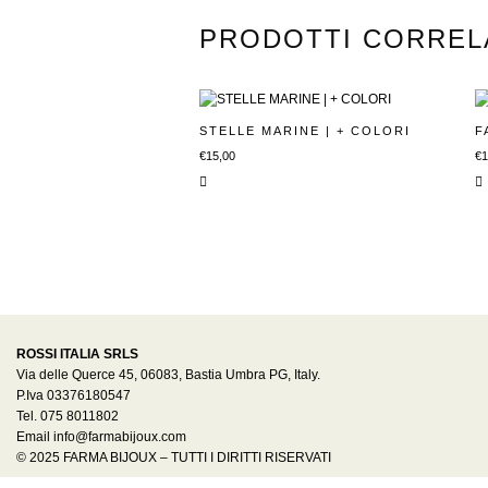
PRODOTTI CORREL
STELLE MARINE | + COLORI
F
€
15,00
€
1
ROSSI ITALIA SRLS
Via delle Querce 45, 06083, Bastia Umbra PG, Italy.
P.Iva 03376180547
Tel. 075 8011802
Email info@farmabijoux.com
© 2025 FARMA BIJOUX – TUTTI I DIRITTI RISERVATI