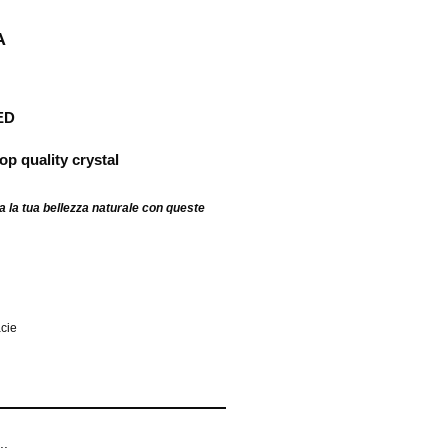
A
ED
op quality crystal
a la tua bellezza naturale con queste
acie