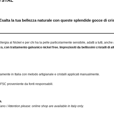
RYSTAL
Esalta la tua bellezza naturale con queste splendide gocce di cris
 allergia al Nickel e per chi ha la pelle particolarmente sensibile, adatti a tutti, anche
o, con trattamento galvanico nickel free. Impreziositi da bellissimi cristalli di a
ramente in Italia con metodo artigianale e cristalli applicati manualmente.
SC proveniente da fonti responsabili.
a.
iano / Attention please: online shop are available in Italy only.