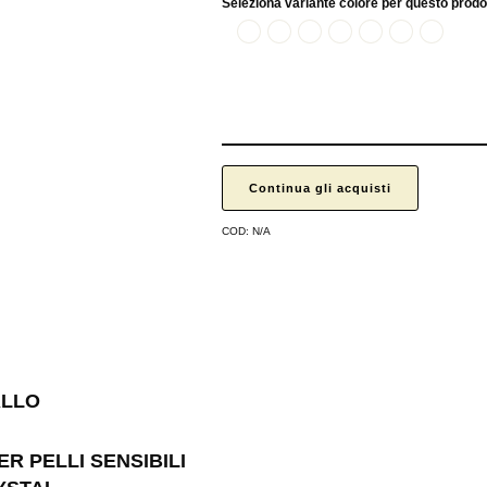
Seleziona variante colore per questo prodo
Acquamarina
Aurora Boreale
Crystal
Emerald
Light turchese
Majestic blue
Rose
Continua gli acquisti
COD:
N/A
ALLO
ER PELLI SENSIBILI