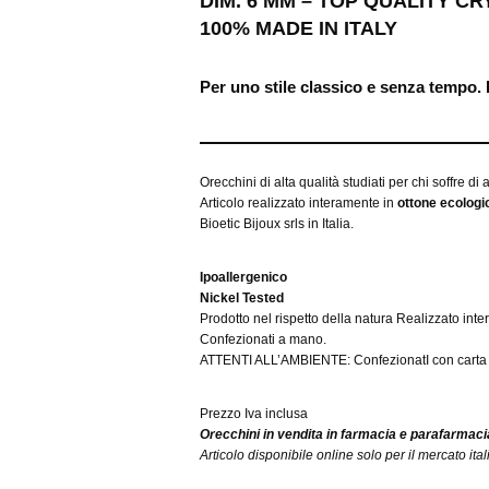
DIM. 6 MM – TOP QUALITY C
100% MADE IN ITALY
Per uno stile classico e senza tempo. 
Orecchini di alta qualità studiati per chi soffre di
Articolo realizzato interamente in
ottone ecologic
Bioetic Bijoux srls in Italia.
Ipoallergenico
Nickel Tested
Prodotto nel rispetto della natura Realizzato inte
Confezionati a mano.
ATTENTI ALL’AMBIENTE: ConfezionatI con carta F
Prezzo Iva inclusa
Orecchini in vendita in farmacia e parafarmaci
Articolo disponibile online solo per il mercato ital