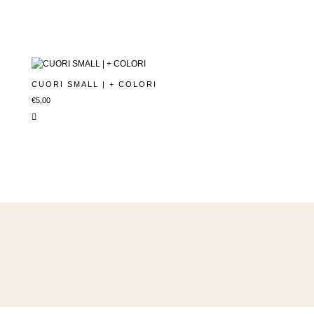
CUORI SMALL | + COLORI
€
5,00