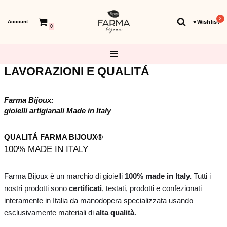
Account
♥︎Wishlist
Vai
0
al
contenuto
LAVORAZIONI E QUALITÁ
Farma Bijoux:
gioielli artigianali Made in Italy
QUALITÁ FARMA BIJOUX®
100% MADE IN ITALY
Farma Bijoux è un marchio di gioielli
100% made in Italy.
Tutti i
nostri prodotti sono
certificati
, testati, prodotti e confezionati
interamente in Italia da manodopera specializzata usando
esclusivamente materiali di
alta qualità
.