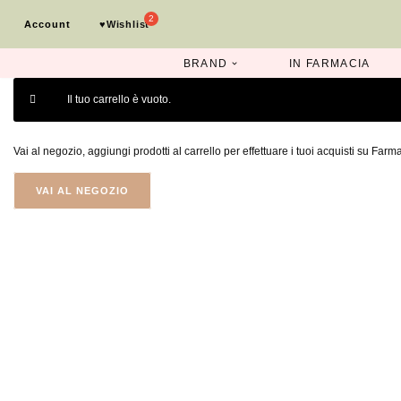
Account
♥︎Wishlist
Vai
al
BRAND
IN FARMACIA
contenuto
Il tuo carrello è vuoto.
Vai al negozio, aggiungi prodotti al carrello per effettuare i tuoi acquisti su Farm
VAI AL NEGOZIO