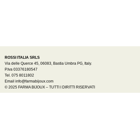
ROSSI ITALIA SRLS
Via delle Querce 45, 06083, Bastia Umbra PG, Italy.
P.Iva 03376180547
Tel. 075 8011802
Email info@farmabijoux.com
© 2025 FARMA BIJOUX – TUTTI I DIRITTI RISERVATI
© 2022 {site_title} - TUTTI I DIRITTI RISERVATI