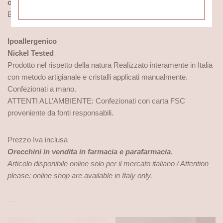
cristalli di alta qualità, senza Piombo.
Ideati e realizzati da
Bioetic Bijoux srls in Italia.
Ipoallergenico
Nickel Tested
Prodotto nel rispetto della natura Realizzato interamente in Italia
con metodo artigianale e cristalli applicati manualmente.
Confezionati a mano.
ATTENTI ALL’AMBIENTE: Confezionati con carta FSC
proveniente da fonti responsabili.
Prezzo Iva inclusa
Orecchini in vendita in farmacia e parafarmacia.
Articolo disponibile online solo per il mercato italiano / Attention
please: online shop are available in Italy only.
PRODOTTI CORRELATI