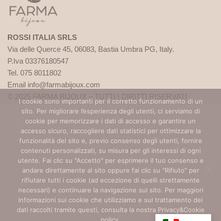
ROSSI ITALIA SRLS
Via delle Querce 45, 06083, Bastia Umbra PG, Italy.
P.Iva 03376180547
Tel. 075 8011802
Email info@farmabijoux.com
© 2025 FARMA BIJOUX – TUTTI I DIRITTI RISERVATI
I cookie sono importanti per il corretto funzionamento di un
sito. Per migliorare l’esperienza degli utenti, ci serviamo di
1522
cookie per memorizzare i dati di accesso e garantire un
BASTA VIOLENZA SULLE DONNE!
accesso sicuro, raccogliere dati statistici per ottimizzare la
funzionalità del sito e, previo consenso degli utenti, fornire
contenuti personalizzati, su misura per gli interessi di ogni
Per avere un aiuto o anche solo un consiglio chiama il 1522.
utente. Fai clic su "Accetto" per esprimere il tuo consenso e
È un servizio pubblico promosso dalla presidenza del
andare direttamente al sito oppure fai clic su "Rifiuto" per
Consiglio dei Ministri – Dipartimento per le Pari
rifiutare tutti i cookie (ad eccezione di quelli strettamente
Opportunità. Il numero è gratuito e attivo 24h su 24,
necessari) e continuare la navigazione sul sito. Per maggiori
accoglie con operatrici specializzate le richieste di aiuto e
informazioni sui cookie che utilizziamo e sul trattamento dei
dati raccolti tramite questi, consulta la nostra Privacy&Cookie
sostegno delle vittime di violenza e stalking. Visita i sito
policy.