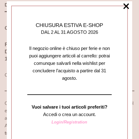
×
Descrizione
CHIUSURA ESTIVA E-SHOP
ORECCHINI CARRÉ GRANDI
DAL 2 AL 31 AGOSTO 2026
FARMA BIJOUX® – GIOIELLI PER PELLI SENSIBILI
Il negozio online è chiuso per ferie e non
DIM. 6 MM – TOP QUALITY CRYSTAL
puoi aggiungere articoli al carrello: potrai
100% MADE IN ITALY
comunque salvarli nella wishlist per
concludere l’acquisto a partire dal 31
Classici ed eleganti, mai banali, perfetti in ogni occasione.
agosto.
Orecchini di alta qualità studiati per chi soffre di allergia al Nickel
Vuoi salvare i tuoi articoli preferiti?
e per chi ha la pelle particolarmente sensibile, adatti a tutti,
Accedi o crea un account.
anche ai bambini.
Login/Registration
Articolo realizzato interamente in
ottone ecologico, con
trattamento galvanico nickel free. Impreziositi da bellissimi