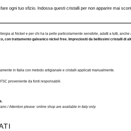
e ogni tuo sfizio. Indossa questi cristalli per non apparire mai scon
 allergia al Nickel e per chi ha la pelle particolarmente sensibile, adatti a tutti, anche
o, con trattamento galvanico nickel free. Impreziositi da bellissimi cristalli di a
ramente in Italia con metodo artigianale e cristalli applicati manualmente.
SC proveniente da fonti responsabili.
a.
iano / Attention please: online shop are available in Italy only.
ATI