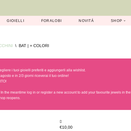
GIOIELLI
FORALOBI
NOVITÁ
SHOP
CCHINI
\
BAT | + COLORI
iere i tuoi gioielli preferiti e aggiungerli alla wishlist.
agosto e in 2/3 giorni riceverai il tuo ordine!
ITO!
n the meantime log in or register a new account to add your favourite jewels in the w
hop reopens.
€
10,00