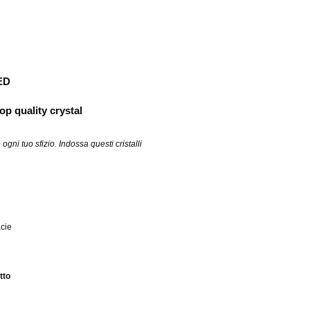
ED
op quality crystal
ni tuo sfizio. Indossa questi cristalli
acie
tto