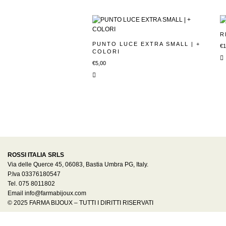
R
PUNTO LUCE EXTRA SMALL | +
€
1
COLORI
€
5,00
ROSSI ITALIA SRLS
Via delle Querce 45, 06083, Bastia Umbra PG, Italy.
P.Iva 03376180547
Tel. 075 8011802
Email info@farmabijoux.com
© 2025 FARMA BIJOUX – TUTTI I DIRITTI RISERVATI