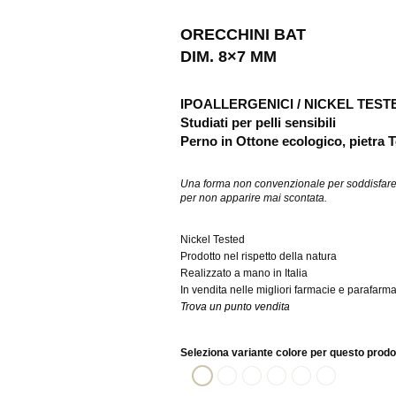
ORECCHINI BAT
DIM. 8×7 MM
IPOALLERGENICI / NICKEL TEST
Studiati per pelli sensibili
Perno in Ottone ecologico, pietra T
Una forma non convenzionale per soddisfare og
per non apparire mai scontata.
Nickel Tested
Prodotto nel rispetto della natura
Realizzato a mano in Italia
In vendita nelle migliori farmacie e parafarm
Trova un punto vendita
Seleziona variante colore per questo prodo
ametista
Aurora Boreale
Crystal
Fucsia
Light rose
Silver night