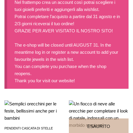
Nel frattempo crea un account così potrai scegliere i
tuoi gioielli preferiti e aggiungerli alla wishlist.
Potrai completare l’acquisto a partire dal 31 agosto e in
2/3 giorni riceverai il tuo ordine!
GRAZIE PER AVER VISITATO IL NOSTRO SITO!
The e-shop will be closed until AUGUST 31. In the
meantime log in or register a new account to add your
favourite jewels in the wish list.
You can complete you purchase when the shop
reopens.
Thank you for visit our website!
ESAURITO
PENDENTI CASCATA DI STELLE