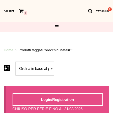
Account
♥︎Wishlist
Vai
0
al
contenuto
Home
\
Prodotti taggati “orecchini natalizi”
Login/Registration
CHIUSO PER FERIE FINO AL 31/08/2026.