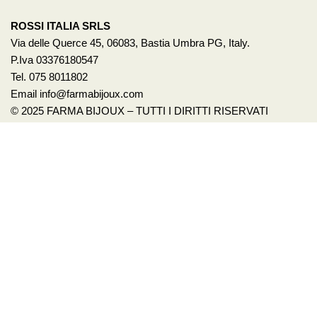
ROSSI ITALIA SRLS
Via delle Querce 45, 06083, Bastia Umbra PG, Italy.
P.Iva 03376180547
Tel. 075 8011802
Email info@farmabijoux.com
© 2025 FARMA BIJOUX – TUTTI I DIRITTI RISERVATI
1522
BASTA VIOLENZA SULLE DONNE!
Per avere un aiuto o anche solo un consiglio chiama il 1522.
È un servizio pubblico promosso dalla presidenza del
Consiglio dei Ministri – Dipartimento per le Pari
Opportunità. Il numero è gratuito e attivo 24h su 24,
accoglie con operatrici specializzate le richieste di aiuto e
sostegno delle vittime di violenza e stalking. Visita i sito
ufficiale
www.1522.eu
© 2022 {site_title} - TUTTI I DIRITTI RISERVATI