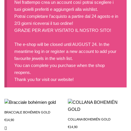
Nel frattempo crea un account così potrai scegliere i
tuoi gioielli preferiti e aggiungerli alla wishlist.
Potrai completare l’acquisto a partire dal 24 agosto e in
2/3 giorni riceverai il tuo ordine!
GRAZIE PER AVER VISITATO IL NOSTRO SITO!
The e-shop will be closed until AUGUST 24. In the
meantime log in or register a new account to add your
favourite jewels in the wish list.
You can complete you purchase when the shop
reopens.
Thank you for visit our website!
BRACCIALE BOHÉMIEN GOLD
COLLANA BOHEMIÉN GOLD
€
14,90
€
14,90