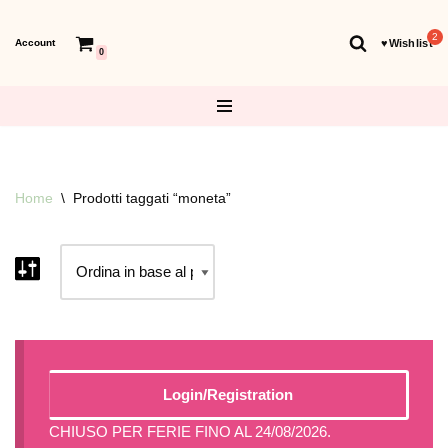
Account
♥︎Wishlist
Vai
0
al
contenuto
Home
\
Prodotti taggati “moneta”
Login/Registration
CHIUSO PER FERIE FINO AL 24/08/2026.