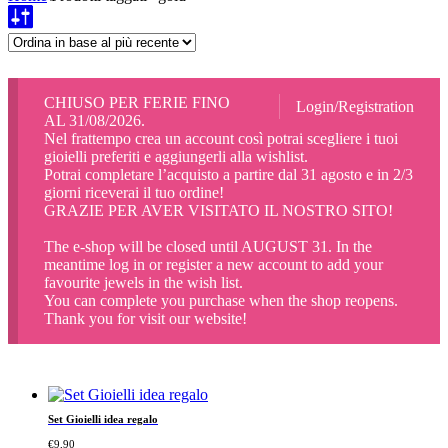
CHIUSO PER FERIE FINO
Login/Registration
AL 31/08/2026.
Nel frattempo crea un account così potrai scegliere i tuoi
gioielli preferiti e aggiungerli alla wishlist.
Potrai completare l’acquisto a partire dal 31 agosto e in 2/3
giorni riceverai il tuo ordine!
GRAZIE PER AVER VISITATO IL NOSTRO SITO!
The e-shop will be closed until AUGUST 31. In the
meantime log in or register a new account to add your
favourite jewels in the wish list.
You can complete you purchase when the shop reopens.
Thank you for visit our website!
Set Gioielli idea regalo
€
9,90