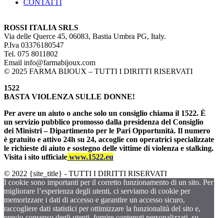
CONTATTI
ROSSI ITALIA SRLS
Via delle Querce 45, 06083, Bastia Umbra PG, Italy.
P.Iva 03376180547
Tel. 075 8011802
Email info@farmabijoux.com
© 2025 FARMA BIJOUX – TUTTI I DIRITTI RISERVATI
1522
BASTA VIOLENZA SULLE DONNE!
Per avere un aiuto o anche solo un consiglio chiama il 1522. È
un servizio pubblico promosso dalla presidenza del Consiglio
dei Ministri – Dipartimento per le Pari Opportunità. Il numero
è gratuito e attivo 24h su 24, accoglie con operatrici specializzate
le richieste di aiuto e sostegno delle vittime di violenza e stalking.
Visita i sito ufficiale
www.1522.eu
© 2022 {site_title} - TUTTI I DIRITTI RISERVATI
I cookie sono importanti per il corretto funzionamento di un sito. Per
migliorare l’esperienza degli utenti, ci serviamo di cookie per
memorizzare i dati di accesso e garantire un accesso sicuro,
raccogliere dati statistici per ottimizzare la funzionalità del sito e,
previo consenso degli utenti, fornire contenuti personalizzati, su