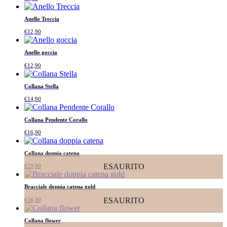
Anello Treccia
€
12,90
Anello goccia
€
12,90
Collana Stella
€
14,90
Collana Pendente Corallo
€
16,90
Collana doppia catena
ESAURITO
€
19,90
Bracciale doppia catena gold
ESAURITO
€
16,90
Collana flower