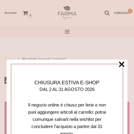
Account
♥︎Wishlist
Vai
0
al
contenuto
Home
\
Prodotti taggati “estate”
×
CHIUSURA ESTIVA E-SHOP
DAL 2 AL 31 AGOSTO 2026
Il negozio online è chiuso per ferie e non
puoi aggiungere articoli al carrello: potrai
Login/Registration
comunque salvarli nella wishlist per
concludere l’acquisto a partire dal 31
CHIUSO PER FERIE FINO AL 31/08/2026.
agosto.