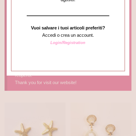
Nel frattempo crea un account così potrai scegliere i
tuoi gioielli preferiti e aggiungerli alla wishlist.
Potrai completare l’acquisto a partire dal 31 agosto e in
2/3 giorni riceverai il tuo ordine!
Vuoi salvare i tuoi articoli preferiti?
GRAZIE PER AVER VISITATO IL NOSTRO SITO!
Accedi o crea un account.
Login/Registration
The e-shop will be closed until AUGUST 31. In the
meantime log in or register a new account to add your
favourite jewels in the wish list.
You can complete you purchase when the shop
reopens.
Thank you for visit our website!