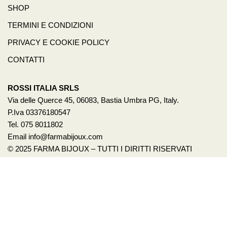
SHOP
TERMINI E CONDIZIONI
PRIVACY E COOKIE POLICY
CONTATTI
ROSSI ITALIA SRLS
Via delle Querce 45, 06083, Bastia Umbra PG, Italy.
P.Iva 03376180547
Tel. 075 8011802
Email info@farmabijoux.com
© 2025 FARMA BIJOUX – TUTTI I DIRITTI RISERVATI
1522
BASTA VIOLENZA SULLE DONNE!
Per avere un aiuto o anche solo un consiglio chiama il 1522.
È un servizio pubblico promosso dalla presidenza del