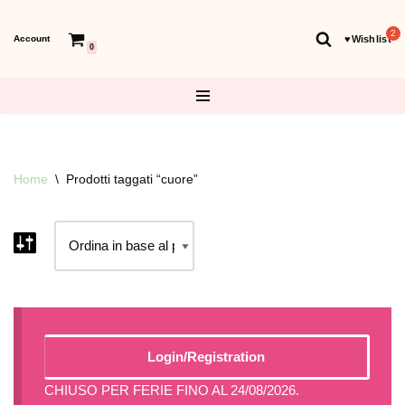
Account
♥︎Wishlist
Vai
0
al
contenuto
Home
\
Prodotti taggati “cuore”
Login/Registration
CHIUSO PER FERIE FINO AL 24/08/2026.