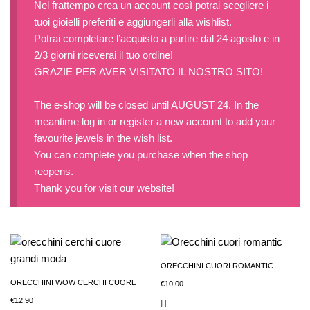
Nel frattempo crea un account così potrai scegliere i
tuoi gioielli preferiti e aggiungerli alla wishlist.
Potrai completare l’acquisto a partire dal 24 agosto e in
2/3 giorni riceverai il tuo ordine!
GRAZIE PER AVER VISITATO IL NOSTRO SITO!
The e-shop will be closed until AUGUST 24. In the
meantime log in or register a new account to add your
favourite jewels in the wish list.
You can complete you purchase when the shop
reopens.
Thank you for visit our website!
ORECCHINI CUORI ROMANTIC
ORECCHINI WOW CERCHI CUORE
€
10,00
€
12,90