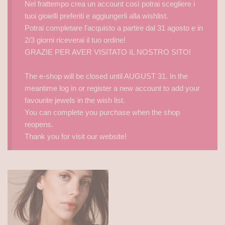
Nel frattempo crea un account così potrai scegliere i
tuoi gioielli preferiti e aggiungerli alla wishlist.
Potrai completare l’acquisto a partire dal 31 agosto e in
2/3 giorni riceverai il tuo ordine!
GRAZIE PER AVER VISITATO IL NOSTRO SITO!
The e-shop will be closed until AUGUST 31. In the
meantime log in or register a new account to add your
favourite jewels in the wish list.
You can complete you purchase when the shop
reopens.
Thank you for visit our website!