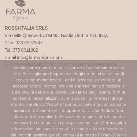
ROSSI ITALIA SRLS
Via delle Querce 45, 06083, Bastia Umbra PG, Italy.
P.Iva 03376180547
Tel. 075 8011802
Email info@farmabijoux.com
© 2025 FARMA BIJOUX – TUTTI I DIRITTI RISERVATI
I cookie sono importanti per il corretto funzionamento di un
sito. Per migliorare l’esperienza degli utenti, ci serviamo di
1522
cookie per memorizzare i dati di accesso e garantire un
BASTA VIOLENZA SULLE DONNE!
accesso sicuro, raccogliere dati statistici per ottimizzare la
funzionalità del sito e, previo consenso degli utenti, fornire
contenuti personalizzati, su misura per gli interessi di ogni
Per avere un aiuto o anche solo un consiglio chiama il 1522.
utente. Fai clic su "Accetto" per esprimere il tuo consenso e
È un servizio pubblico promosso dalla presidenza del
andare direttamente al sito oppure fai clic su "Rifiuto" per
Consiglio dei Ministri – Dipartimento per le Pari
rifiutare tutti i cookie (ad eccezione di quelli strettamente
Opportunità. Il numero è gratuito e attivo 24h su 24,
necessari) e continuare la navigazione sul sito. Per maggiori
accoglie con operatrici specializzate le richieste di aiuto e
informazioni sui cookie che utilizziamo e sul trattamento dei
dati raccolti tramite questi, consulta la nostra Privacy&Cookie
sostegno delle vittime di violenza e stalking. Visita i sito