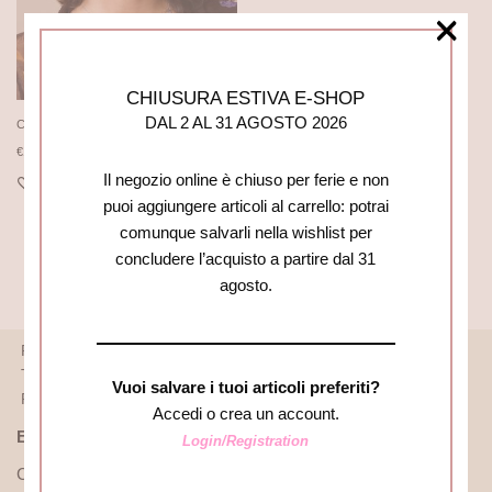
×
CHIUSURA ESTIVA E-SHOP
DAL 2 AL 31 AGOSTO 2026
COLLANA 7 LUNE SILVER
€
19,90
Il negozio online è chiuso per ferie e non
puoi aggiungere articoli al carrello: potrai
comunque salvarli nella wishlist per
concludere l’acquisto a partire dal 31
agosto.
PUNTI VENDITA
LAVORA CON NOI
TERMINI E CONDIZIONI
SCHEDE TECNICHE PRODOTTI
Vuoi salvare i tuoi articoli preferiti?
RICHIEDI LA VISITA DI UN AGENTE DI ZONA
Accedi o crea un account.
ESPLORA
Login/Registration
CHI SIAMO