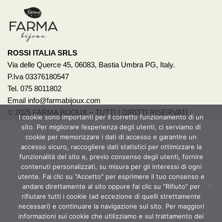
ROSSI ITALIA SRLS
Via delle Querce 45, 06083, Bastia Umbra PG, Italy.
P.Iva 03376180547
Tel. 075 8011802
Email info@farmabijoux.com
© 2025 FARMA BIJOUX – TUTTI I DIRITTI RISERVATI
I cookie sono importanti per il corretto funzionamento di un
sito. Per migliorare l’esperienza degli utenti, ci serviamo di
1522
cookie per memorizzare i dati di accesso e garantire un
BASTA VIOLENZA SULLE DONNE!
accesso sicuro, raccogliere dati statistici per ottimizzare la
funzionalità del sito e, previo consenso degli utenti, fornire
contenuti personalizzati, su misura per gli interessi di ogni
Per avere un aiuto o anche solo un consiglio chiama il 1522.
utente. Fai clic su "Accetto" per esprimere il tuo consenso e
È un servizio pubblico promosso dalla presidenza del
andare direttamente al sito oppure fai clic su "Rifiuto" per
Consiglio dei Ministri – Dipartimento per le Pari
rifiutare tutti i cookie (ad eccezione di quelli strettamente
Opportunità. Il numero è gratuito e attivo 24h su 24,
necessari) e continuare la navigazione sul sito. Per maggiori
accoglie con operatrici specializzate le richieste di aiuto e
informazioni sui cookie che utilizziamo e sul trattamento dei