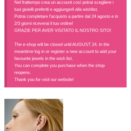
Nel frattempo crea un account così potrai scegliere i
tuoi gioielli preferiti e aggiungerli alla wishlist.
Potrai completare l’acquisto a partire dal 24 agosto e in
2/3 giorni riceverai il tuo ordine!
GRAZIE PER AVER VISITATO IL NOSTRO SITO!
The e-shop will be closed until AUGUST 24. In the
meantime log in or register a new account to add your
favourite jewels in the wish list.
You can complete you purchase when the shop
reopens.
Thank you for visit our website!