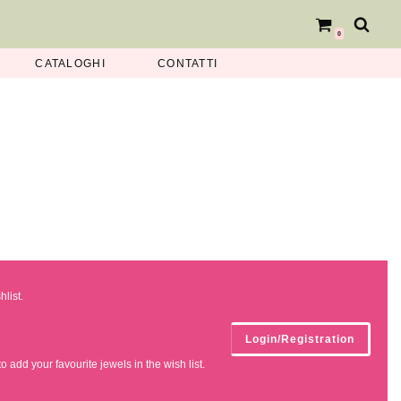
0
CATALOGHI
CONTATTI
hlist.
Login/Registration
 add your favourite jewels in the wish list.