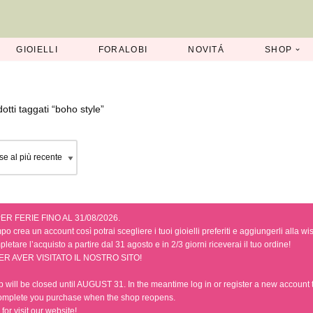
GIOIELLI
FORALOBI
NOVITÁ
SHOP
otti taggati “boho style”
ER FERIE FINO AL 31/08/2026.
po crea un account così potrai scegliere i tuoi gioielli preferiti e aggiungerli alla wis
letare l’acquisto a partire dal 31 agosto e in 2/3 giorni riceverai il tuo ordine!
ER AVER VISITATO IL NOSTRO SITO!
 will be closed until AUGUST 31. In the meantime log in or register a new account to
omplete you purchase when the shop reopens.
for visit our website!