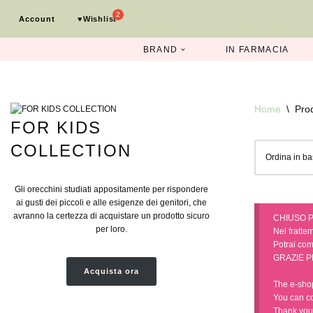
Account
♥︎Wishlist
Vai
al
BRAND
IN FARMACIA
contenuto
Home
\
Prod
FOR KIDS
COLLECTION
Gli orecchini studiati appositamente per rispondere
ai gusti dei piccoli e alle esigenze dei genitori, che
avranno la certezza di acquistare un prodotto sicuro
CHIUSO P
per loro.
Nel frattem
Potrai comp
GRAZIE P
Acquista ora
The e-shop
You can c
Thank you 