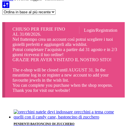
CHIUSO PER FERIE FINO
Login/Registration
AL 31/08/2026.
Nel frattempo crea un account così potrai scegliere i tuoi
gioielli preferiti e aggiungerli alla wishlist.
Potrai completare l’acquisto a partire dal 31 agosto e in 2/3
giorni riceverai il tuo ordine!
GRAZIE PER AVER VISITATO IL NOSTRO SITO!
The e-shop will be closed until AUGUST 31. In the
meantime log in or register a new account to add your
favourite jewels in the wish list.
You can complete you purchase when the shop reopens.
Thank you for visit our website!
PENDENTI BASTONCINO DI ZUCCHERO