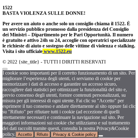
1522
BASTA VIOLENZA SULLE DONNE!
Per avere un aiuto o anche solo un consiglio chiama il 1522. È
un servizio pubblico promosso dalla presidenza del Consiglio
dei Ministri – Dipartimento per le Pari Opportunità. Il numero
è gratuito e attivo 24h su 24, accoglie con operatrici specializzate
le richieste di aiuto e sostegno delle vittime di violenza e stalking.
Visita i sito ufficiale
www.1522.eu
© 2022 {site_title} - TUTTI I DIRITTI RISERVATI
I cookie sono importanti per il corretto funzionamento di un sito. Per
migliorare l’esperienza degli utenti, ci serviamo di cookie per
memorizzare i dati di accesso e garantire un accesso sicuro,
raccogliere dati statistici per ottimizzare la funzionalità del sito e,
previo consenso degli utenti, fornire contenuti personalizzati, su
misura per gli interessi di ogni utente. Fai clic su "Accetto" per
esprimere il tuo consenso e andare direttamente al sito oppure fai clic
su "Rifiuto" per rifiutare tutti i cookie (ad eccezione di quelli
strettamente necessari) e continuare la navigazione sul sito. Per
maggiori informazioni sui cookie che utilizziamo e sul trattamento
dei dati raccolti tramite questi, consulta la nostra Privacy&Cookie
policy.
Accetto
Rifiuto
Privacy & Cookie policy