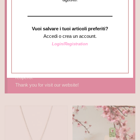
Nel frattempo crea un account così potrai scegliere i
tuoi gioielli preferiti e aggiungerli alla wishlist.
Potrai completare l’acquisto a partire dal 31 agosto e in
2/3 giorni riceverai il tuo ordine!
Vuoi salvare i tuoi articoli preferiti?
GRAZIE PER AVER VISITATO IL NOSTRO SITO!
Accedi o crea un account.
Login/Registration
The e-shop will be closed until AUGUST 31. In the
meantime log in or register a new account to add your
favourite jewels in the wish list.
You can complete you purchase when the shop
reopens.
Thank you for visit our website!