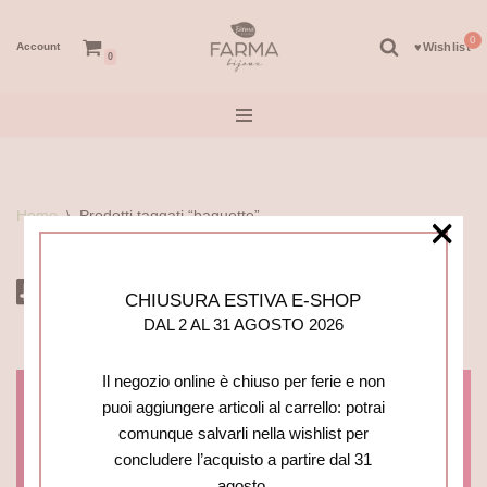
Account
♥︎Wishlist
Vai
0
al
contenuto
Home
\
Prodotti taggati “baguette”
×
CHIUSURA ESTIVA E-SHOP
DAL 2 AL 31 AGOSTO 2026
Il negozio online è chiuso per ferie e non
puoi aggiungere articoli al carrello: potrai
Login/Registration
comunque salvarli nella wishlist per
concludere l’acquisto a partire dal 31
CHIUSO PER FERIE FINO AL 31/08/2026.
agosto.