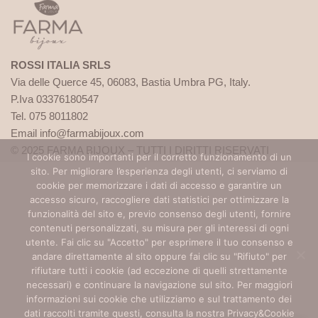
ROSSI ITALIA SRLS
Via delle Querce 45, 06083, Bastia Umbra PG, Italy.
P.Iva 03376180547
Tel. 075 8011802
Email info@farmabijoux.com
© 2025 FARMA BIJOUX – TUTTI I DIRITTI RISERVATI
I cookie sono importanti per il corretto funzionamento di un
sito. Per migliorare l’esperienza degli utenti, ci serviamo di
1522
cookie per memorizzare i dati di accesso e garantire un
BASTA VIOLENZA SULLE DONNE!
accesso sicuro, raccogliere dati statistici per ottimizzare la
funzionalità del sito e, previo consenso degli utenti, fornire
contenuti personalizzati, su misura per gli interessi di ogni
Per avere un aiuto o anche solo un consiglio chiama il 1522.
utente. Fai clic su "Accetto" per esprimere il tuo consenso e
È un servizio pubblico promosso dalla presidenza del
andare direttamente al sito oppure fai clic su "Rifiuto" per
Consiglio dei Ministri – Dipartimento per le Pari
rifiutare tutti i cookie (ad eccezione di quelli strettamente
Opportunità. Il numero è gratuito e attivo 24h su 24,
necessari) e continuare la navigazione sul sito. Per maggiori
accoglie con operatrici specializzate le richieste di aiuto e
informazioni sui cookie che utilizziamo e sul trattamento dei
dati raccolti tramite questi, consulta la nostra Privacy&Cookie
sostegno delle vittime di violenza e stalking. Visita i sito