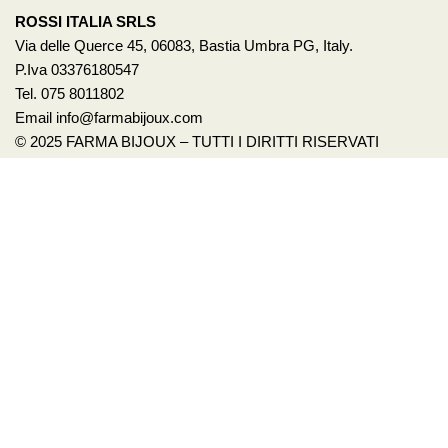
ROSSI ITALIA SRLS
Via delle Querce 45, 06083, Bastia Umbra PG, Italy.
P.Iva 03376180547
Tel. 075 8011802
Email info@farmabijoux.com
© 2025 FARMA BIJOUX – TUTTI I DIRITTI RISERVATI
1522
BASTA VIOLENZA SULLE DONNE!
Per avere un aiuto o anche solo un consiglio chiama il 1522.
È un servizio pubblico promosso dalla presidenza del
Consiglio dei Ministri – Dipartimento per le Pari
Opportunità. Il numero è gratuito e attivo 24h su 24,
accoglie con operatrici specializzate le richieste di aiuto e
sostegno delle vittime di violenza e stalking. Visita i sito
ufficiale
www.1522.eu
© 2022 {site_title} - TUTTI I DIRITTI RISERVATI