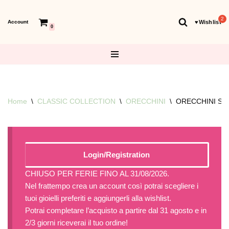
Account
♥︎Wishlist
Vai
0
al
contenuto
Home
\
CLASSIC COLLECTION
\
ORECCHINI
\
ORECCHINI SE
Login/Registration
CHIUSO PER FERIE FINO AL 31/08/2026.
Nel frattempo crea un account così potrai scegliere i
tuoi gioielli preferiti e aggiungerli alla wishlist.
Potrai completare l’acquisto a partire dal 31 agosto e in
2/3 giorni riceverai il tuo ordine!