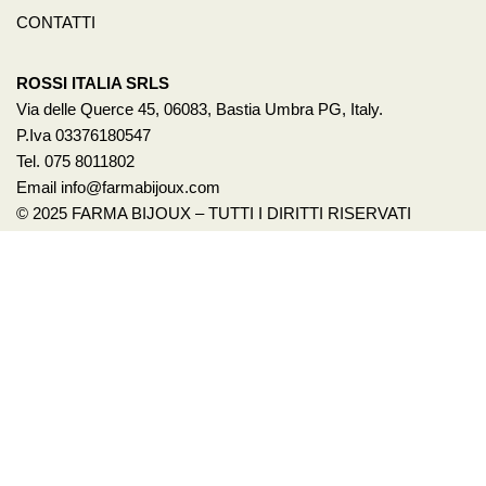
CONTATTI
ROSSI ITALIA SRLS
Via delle Querce 45, 06083, Bastia Umbra PG, Italy.
P.Iva 03376180547
Tel. 075 8011802
Email info@farmabijoux.com
© 2025 FARMA BIJOUX – TUTTI I DIRITTI RISERVATI
1522
BASTA VIOLENZA SULLE DONNE!
Per avere un aiuto o anche solo un consiglio chiama il 1522.
È un servizio pubblico promosso dalla presidenza del
Consiglio dei Ministri – Dipartimento per le Pari
Opportunità. Il numero è gratuito e attivo 24h su 24,
accoglie con operatrici specializzate le richieste di aiuto e
sostegno delle vittime di violenza e stalking. Visita i sito