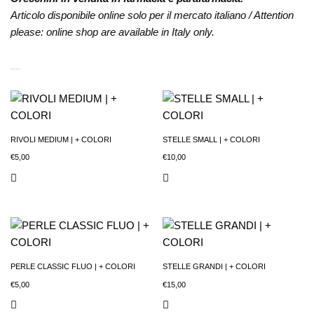
Articolo disponibile online solo per il mercato italiano / Attention
please: online shop are available in Italy only.
PRODOTTI CORRELATI
RIVOLI MEDIUM | + COLORI
STELLE SMALL | + COLORI
€
5,00
€
10,00
PERLE CLASSIC FLUO | + COLORI
STELLE GRANDI | + COLORI
€
5,00
€
15,00