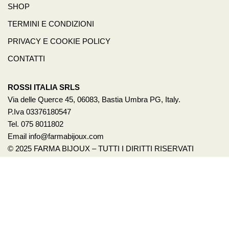
SHOP
TERMINI E CONDIZIONI
PRIVACY E COOKIE POLICY
CONTATTI
ROSSI ITALIA SRLS
Via delle Querce 45, 06083, Bastia Umbra PG, Italy.
P.Iva 03376180547
Tel. 075 8011802
Email info@farmabijoux.com
© 2025 FARMA BIJOUX – TUTTI I DIRITTI RISERVATI
1522
BASTA VIOLENZA SULLE DONNE!
Per avere un aiuto o anche solo un consiglio chiama il 1522.
È un servizio pubblico promosso dalla presidenza del