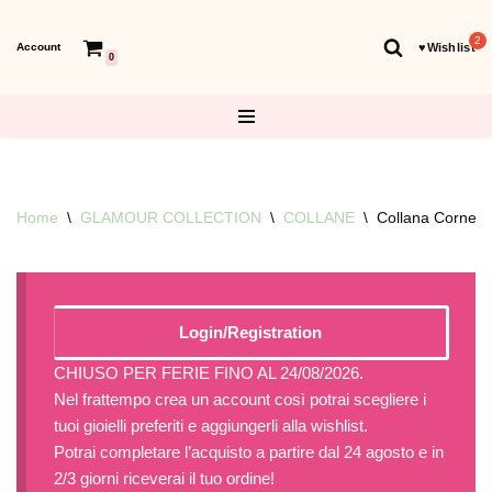
Account
♥︎Wishlist
Vai
0
al
contenuto
Home
\
GLAMOUR COLLECTION
\
COLLANE
\
Collana Cornetti 
Login/Registration
CHIUSO PER FERIE FINO AL 24/08/2026.
Nel frattempo crea un account così potrai scegliere i
tuoi gioielli preferiti e aggiungerli alla wishlist.
Potrai completare l’acquisto a partire dal 24 agosto e in
2/3 giorni riceverai il tuo ordine!