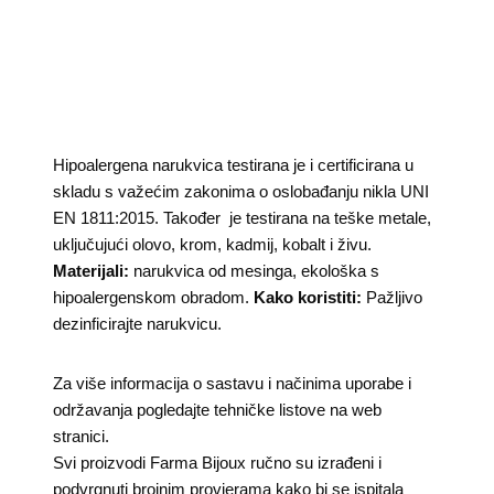
Hipoalergena narukvica testirana je i certificirana u
skladu s važećim zakonima o oslobađanju nikla UNI
EN 1811:2015. Također je testirana na teške metale,
uključujući olovo, krom, kadmij, kobalt i živu.
Materijali:
narukvica od mesinga, ekološka s
hipoalergenskom obradom.
Kako koristiti:
Pažljivo
dezinficirajte narukvicu.
Za više informacija o sastavu i načinima uporabe i
održavanja pogledajte tehničke listove na web
stranici.
Svi proizvodi Farma Bijoux ručno su izrađeni i
podvrgnuti brojnim provjerama kako bi se ispitala