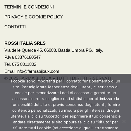
TERMINI E CONDIZIONI
PRIVACY E COOKIE POLICY
CONTATTI
ROSSI ITALIA SRLS
Via delle Querce 45, 06083, Bastia Umbra PG, Italy.
P.Iva 03376180547
Tel. 075 8011802
Email info@farmabijoux.com
© 2025 FARMA BIJOUX – TUTTI I DIRITTI RISERVATI
I cookie sono importanti per il corretto funzionamento di un
sito. Per migliorare l’esperienza degli utenti, ci serviamo di
1522
cookie per memorizzare i dati di accesso e garantire un
BASTA VIOLENZA SULLE DONNE!
accesso sicuro, raccogliere dati statistici per ottimizzare la
funzionalità del sito e, previo consenso degli utenti, fornire
Per avere un aiuto o anche solo un consiglio chiama il 1522.
contenuti personalizzati, su misura per gli interessi di ogni
utente. Fai clic su "Accetto" per esprimere il tuo consenso e
È un servizio pubblico promosso dalla presidenza del
andare direttamente al sito oppure fai clic su "Rifiuto" per
Consiglio dei Ministri – Dipartimento per le Pari
rifiutare tutti i cookie (ad eccezione di quelli strettamente