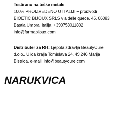
Testirano na teške metale
100% PROIZVEDENO U ITALIJI – proizvodi
BIOETIC BIJOUX SRLS via delle quece, 45, 06083,
Bastia Umbra, Italija +390758011802
info@farmabijoux.com
Distributer za RH:
Ljepota zdravlja BeautyCure
d.o.o., Ulica kralja Tomislava 24, 49 246 Marija
Bistrica, e-mail:
info@beautycure.com
NARUKVICA