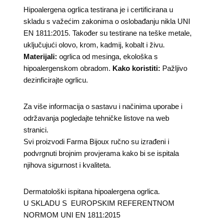
Hipoalergena ogrlica testirana je i certificirana u
skladu s važećim zakonima o oslobađanju nikla UNI
EN 1811:2015. Također su testirane na teške metale,
uključujući olovo, krom, kadmij, kobalt i živu.
Materijali:
ogrlica od mesinga, ekološka s
hipoalergenskom obradom.
Kako koristiti:
Pažljivo
dezinficirajte ogrlicu.
Za više informacija o sastavu i načinima uporabe i
održavanja pogledajte tehničke listove na web
stranici.
Svi proizvodi Farma Bijoux ručno su izrađeni i
podvrgnuti brojnim provjerama kako bi se ispitala
njihova sigurnost i kvaliteta.
Dermatološki ispitana hipoalergena ogrlica.
U SKLADU S EUROPSKIM REFERENTNOM
NORMOM UNI EN 1811:2015