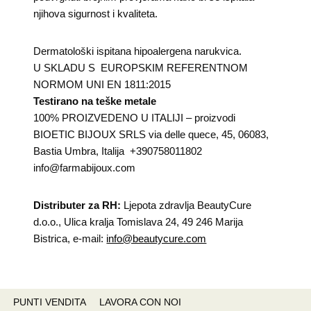
njihova sigurnost i kvaliteta.
Dermatološki ispitana hipoalergena narukvica.
U SKLADU S EUROPSKIM REFERENTNOM
NORMOM UNI EN 1811:2015
Testirano na teške metale
100% PROIZVEDENO U ITALIJI – proizvodi
BIOETIC BIJOUX SRLS via delle quece, 45, 06083,
Bastia Umbra, Italija +390758011802
info@farmabijoux.com
Distributer za RH:
Ljepota zdravlja BeautyCure
d.o.o., Ulica kralja Tomislava 24, 49 246 Marija
Bistrica, e-mail:
info@beautycure.com
PUNTI VENDITA
LAVORA CON NOI