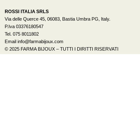
ROSSI ITALIA SRLS
Via delle Querce 45, 06083, Bastia Umbra PG, Italy.
P.Iva 03376180547
Tel. 075 8011802
Email info@farmabijoux.com
© 2025 FARMA BIJOUX – TUTTI I DIRITTI RISERVATI
1522
BASTA VIOLENZA SULLE DONNE!
Per avere un aiuto o anche solo un consiglio chiama il 1522.
È un servizio pubblico promosso dalla presidenza del
Consiglio dei Ministri – Dipartimento per le Pari
Opportunità. Il numero è gratuito e attivo 24h su 24,
accoglie con operatrici specializzate le richieste di aiuto e
sostegno delle vittime di violenza e stalking. Visita i sito
ufficiale
www.1522.eu
© 2022 {site_title} - TUTTI I DIRITTI RISERVATI