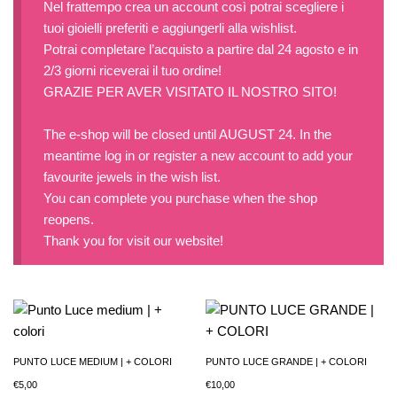
Nel frattempo crea un account così potrai scegliere i
tuoi gioielli preferiti e aggiungerli alla wishlist.
Potrai completare l’acquisto a partire dal 24 agosto e in
2/3 giorni riceverai il tuo ordine!
GRAZIE PER AVER VISITATO IL NOSTRO SITO!
The e-shop will be closed until AUGUST 24. In the
meantime log in or register a new account to add your
favourite jewels in the wish list.
You can complete you purchase when the shop
reopens.
Thank you for visit our website!
PUNTO LUCE MEDIUM | + COLORI
PUNTO LUCE GRANDE | + COLORI
€
5,00
€
10,00