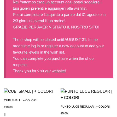
Nel frattempo crea un account così potrai scegliere i
tuoi gioielli preferiti e aggiungerli alla wishlist.
Potrai completare l’acquisto a partire dal 31 agosto e in
2/3 giorni riceverai il tuo ordine!
GRAZIE PER AVER VISITATO IL NOSTRO SITO!
The e-shop will be closed until AUGUST 31. In the
meantime log in or register a new account to add your
favourite jewels in the wish list.
You can complete you purchase when the shop
reopens.
Thank you for visit our website!
CUBI SMALL | + COLORI
PUNTO LUCE REGULAR | + COLORI
€
10,00
€
5,00