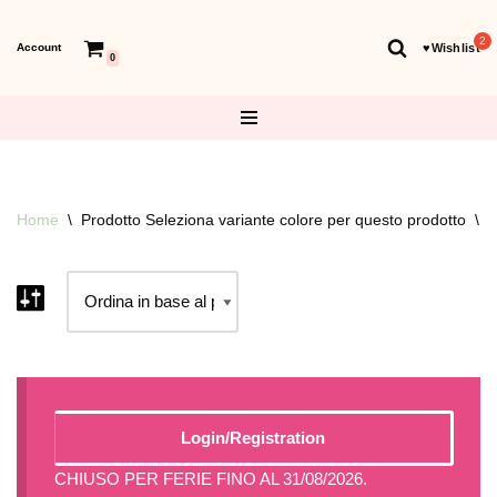
Account
♥︎Wishlist
Vai
0
al
contenuto
Home
\
Prodotto Seleziona variante colore per questo prodotto
\
L
Login/Registration
CHIUSO PER FERIE FINO AL 31/08/2026.