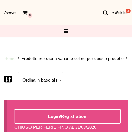
Account
♥︎Wishlist
Vai
0
al
contenuto
Home
\
Prodotto Seleziona variante colore per questo prodotto
\
R
Login/Registration
CHIUSO PER FERIE FINO AL 31/08/2026.