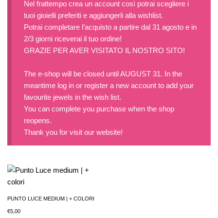
Nel frattempo crea un account così potrai scegliere i
tuoi gioielli preferiti e aggiungerli alla wishlist.
Potrai completare l’acquisto a partire dal 31 agosto e in
2/3 giorni riceverai il tuo ordine!
GRAZIE PER AVER VISITATO IL NOSTRO SITO!
The e-shop will be closed until AUGUST 31. In the
meantime log in or register a new account to add your
favourite jewels in the wish list.
You can complete you purchase when the shop
reopens.
Thank you for visit our website!
PUNTO LUCE MEDIUM | + COLORI
€
5,00