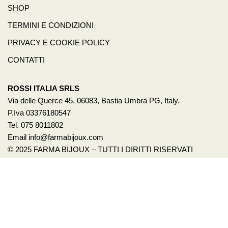
SHOP
TERMINI E CONDIZIONI
PRIVACY E COOKIE POLICY
CONTATTI
ROSSI ITALIA SRLS
Via delle Querce 45, 06083, Bastia Umbra PG, Italy.
P.Iva 03376180547
Tel. 075 8011802
Email info@farmabijoux.com
© 2025 FARMA BIJOUX – TUTTI I DIRITTI RISERVATI
1522
BASTA VIOLENZA SULLE DONNE!
Per avere un aiuto o anche solo un consiglio chiama il 1522.
È un servizio pubblico promosso dalla presidenza del