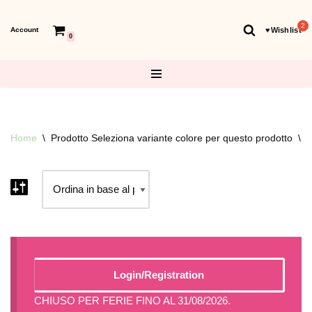
Account
♥︎Wishlist
Vai
0
al
contenuto
Home
\
Prodotto Seleziona variante colore per questo prodotto
\
N
Login/Registration
CHIUSO PER FERIE FINO AL 31/08/2026.