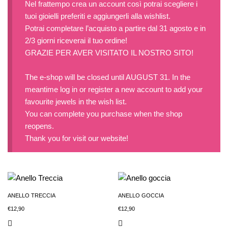
Nel frattempo crea un account così potrai scegliere i
tuoi gioielli preferiti e aggiungerli alla wishlist.
Potrai completare l’acquisto a partire dal 31 agosto e in
2/3 giorni riceverai il tuo ordine!
GRAZIE PER AVER VISITATO IL NOSTRO SITO!
The e-shop will be closed until AUGUST 31. In the
meantime log in or register a new account to add your
favourite jewels in the wish list.
You can complete you purchase when the shop
reopens.
Thank you for visit our website!
ANELLO TRECCIA
ANELLO GOCCIA
€
12,90
€
12,90