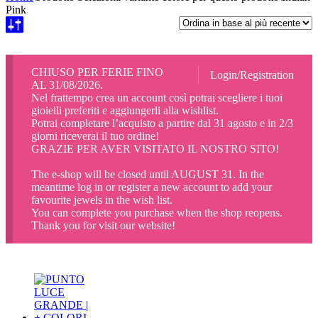
Pink
CHIUSO PER FERIE FINO
Login/Registration
AL 31/08/2026.
Nel frattempo crea un account così potrai scegliere i tuoi
gioielli preferiti e aggiungerli alla wishlist.
Potrai completare l’acquisto a partire dal 31 agosto e in 2/3
giorni riceverai il tuo ordine!
GRAZIE PER AVER VISITATO IL NOSTRO SITO!
The e-shop will be closed until AUGUST 31. In the
meantime log in or register a new account to add your
favourite jewels in the wish list.
You can complete you purchase when the shop reopens.
Thank you for visit our website!