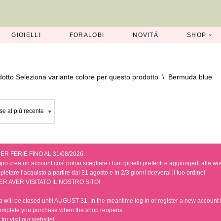
GIOIELLI
FORALOBI
NOVITÁ
SHOP
dotto Seleziona variante colore per questo prodotto
\
Bermuda blue
ER FERIE FINO AL 31/08/2026.
po crea un account così potrai scegliere i tuoi gioielli preferiti e aggiungerli alla wis
letare l’acquisto a partire dal 31 agosto e in 2/3 giorni riceverai il tuo ordine!
ER AVER VISITATO IL NOSTRO SITO!
 will be closed until AUGUST 31. In the meantime log in or register a new account to
omplete you purchase when the shop reopens.
for visit our website!