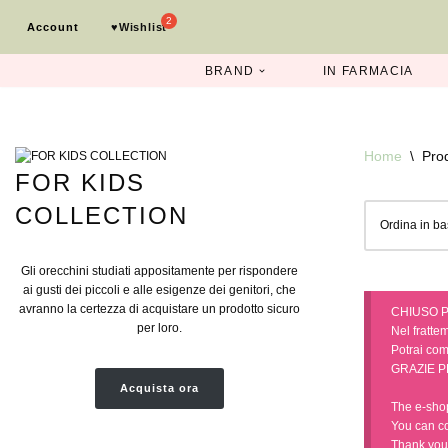
Account
♥︎Wishlist
Vai
al
BRAND
IN FARMACIA
contenuto
Home
\
Pro
FOR KIDS
COLLECTION
Gli orecchini studiati appositamente per rispondere
ai gusti dei piccoli e alle esigenze dei genitori, che
avranno la certezza di acquistare un prodotto sicuro
CHIUSO P
per loro.
Nel frattem
Potrai comp
GRAZIE P
Acquista ora
The e-shop
You can c
Thank you 