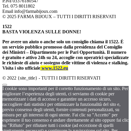
P.Iva 03376180547
Tel. 075 8011802
Email info@farmabijoux.com
© 2025 FARMA BIJOUX – TUTTI I DIRITTI RISERVATI
1522
BASTA VIOLENZA SULLE DONNE!
Per avere un aiuto o anche solo un consiglio chiama il 1522. È
un servizio pubblico promosso dalla presidenza del Consiglio
dei Ministri – Dipartimento per le Pari Opportunità. Il numero
è gratuito e attivo 24h su 24, accoglie con operatrici specializzate
le richieste di aiuto e sostegno delle vittime di violenza e stalking.
Visita i sito ufficiale
www.1522.eu
© 2022 {site_title} - TUTTI I DIRITTI RISERVATI
I cookie sono importanti per il corretto funzionamento di un sito. Per
migliorare l’esperienza degli utenti, ci serviamo di cookie per
memorizzare i dati di accesso e garantire un accesso sicuro,
raccogliere dati statistici per ottimizzare la funzionalità del sito e,
previo consenso degli utenti, fornire contenuti personalizzati, su
misura per gli interessi di ogni utente. Fai clic su "Accetto" per
esprimere il tuo consenso e andare direttamente al sito oppure fai clic
su "Rifiuto" per rifiutare tutti i cookie (ad eccezione di quelli
strettamente necessari) e continuare la navigazione sul sito. Per