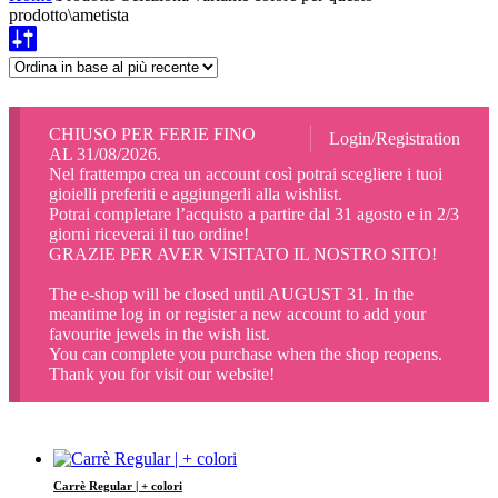
prodotto
\
ametista
CHIUSO PER FERIE FINO
Login/Registration
AL 31/08/2026.
Nel frattempo crea un account così potrai scegliere i tuoi
gioielli preferiti e aggiungerli alla wishlist.
Potrai completare l’acquisto a partire dal 31 agosto e in 2/3
giorni riceverai il tuo ordine!
GRAZIE PER AVER VISITATO IL NOSTRO SITO!
The e-shop will be closed until AUGUST 31. In the
meantime log in or register a new account to add your
favourite jewels in the wish list.
You can complete you purchase when the shop reopens.
Thank you for visit our website!
Carrè Regular | + colori