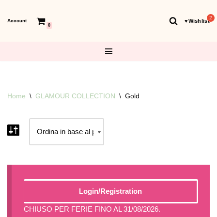
Account
♥︎Wishlist
Vai
0
al
contenuto
Home
\
GLAMOUR COLLECTION
\
Gold
Login/Registration
CHIUSO PER FERIE FINO AL 31/08/2026.