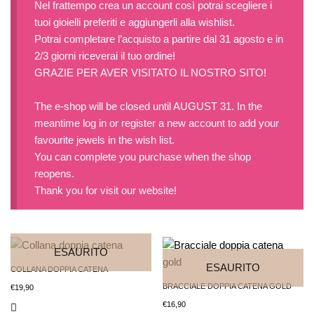
Nel frattempo crea un account così potrai scegliere i
tuoi gioielli preferiti e aggiungerli alla wishlist.
Potrai completare l’acquisto a partire dal 31 agosto e in
2/3 giorni riceverai il tuo ordine!
GRAZIE PER AVER VISITATO IL NOSTRO SITO!
The e-shop will be closed until AUGUST 31. In the
meantime log in or register a new account to add your
favourite jewels in the wish list.
You can complete you purchase when the shop
reopens.
Thank you for visit our website!
ESAURITO
ESAURITO
COLLANA DOPPIA CATENA
BRACCIALE DOPPIA CATENA GOLD
€
19,90
€
16,90